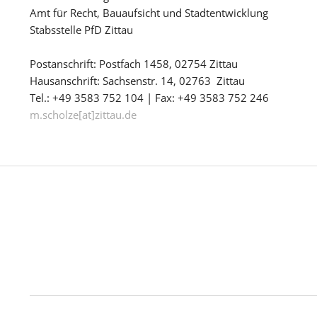
Amt für Recht, Bauaufsicht und Stadtentwicklung
Stabsstelle PfD Zittau
Postanschrift: Postfach 1458, 02754 Zittau
Hausanschrift: Sachsenstr. 14, 02763 Zittau
Tel.: +49 3583 752 104 | Fax: +49 3583 752 246
m.scholze[at]zittau.de
WER MEHR ERFAHREN ODE