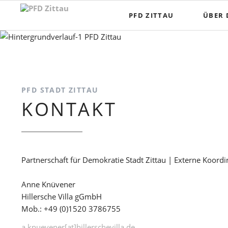
Navigation
PFD ZITTAU
ÜBER 
überspringen
PFD STADT ZITTAU
KONTAKT
Partnerschaft für Demokratie Stadt Zittau | Externe Koordi
Anne Knüvener
Hillersche Villa gGmbH
Mob.: +49 (0)1520 3786755
a.knuevener[at]hillerschevilla.de