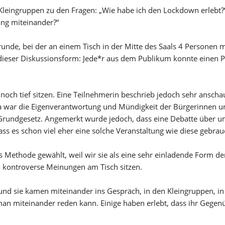
leingruppen zu den Fragen: „Wie habe ich den Lockdown erlebt?“,
ang miteinander?“
unde, bei der an einem Tisch in der Mitte des Saals 4 Personen 
dieser Diskussionsform: Jede*r aus dem Publikum konnte einen P
 noch tief sitzen. Eine Teilnehmerin beschrieb jedoch sehr anscha
a war die Eigenverantwortung und Mündigkeit der Bürgerinnen u
s Grundgesetz. Angemerkt wurde jedoch, dass eine Debatte übe
ss es schon viel eher eine solche Veranstaltung wie diese gebrauc
s Methode gewählt, weil wir sie als eine sehr einladende Form d
so kontroverse Meinungen am Tisch sitzen.
und sie kamen miteinander ins Gespräch, in den Kleingruppen, 
an miteinander reden kann. Einige haben erlebt, dass ihr Gegenüb