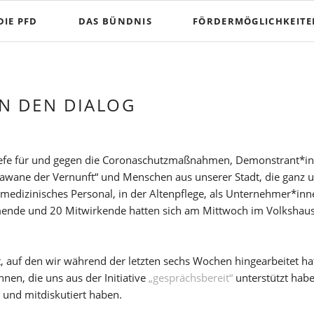
DIE PFD
DAS BÜNDNIS
FÖRDERMÖGLICHKEIT
Projektförderung
Jugendfonds
IN DEN DIALOG
Briefe für und gegen die Coronaschutzmaßnahmen, Demonstrant*in
arawane der Vernunft“ und Menschen aus unserer Stadt, die ganz
medizinisches Personal, in der Altenpflege, als Unternehmer*inne
ehmende und 20 Mitwirkende hatten sich am Mittwoch im Volkshau
t, auf den wir während der letzten sechs Wochen hingearbeitet 
nen, die uns aus der Initiative
„gesprächsbereit“
unterstützt habe
 und mitdiskutiert haben.