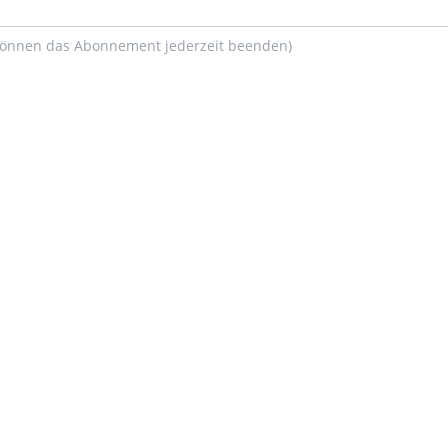
können das Abonnement jederzeit beenden)
R SICH BETEILIGEN MÖCHTE, IS
KONTAKTIEREN SIE UNS